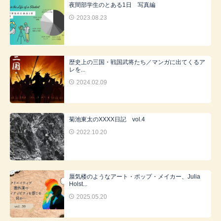
夜間部学生のとある1日 写真編
2023.08.23
歴史上の三国・戦国武将たち／マンガに出てくるア
レを...
2024.02.09
菊池東太のXXXX日記 vol.4
2022.10.20
蜃気楼のようなアート・ポップ・メイカー、Julia
Holst...
2025.05.20