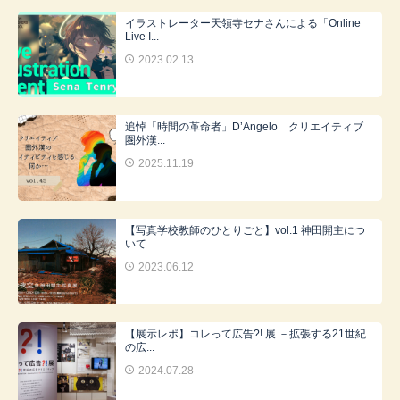
イラストレーター天領寺セナさんによる「Online
Live I...
2023.02.13
追悼「時間の革命者」D’Angelo クリエイティブ
圏外漢...
2025.11.19
【写真学校教師のひとりごと】vol.1 神田開主につ
いて
2023.06.12
【展示レポ】コレって広告?! 展 －拡張する21世紀
の広...
2024.07.28