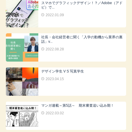
スマホでグラフィックデザイン！？／Adobe（アド
ビ）で...
2022.01.09
社長・会社経営者に聞く「入学の動機から業界の裏
話」v...
2022.08.28
デザイン学⽣ V S 写真学⽣
2023.04.15
マンガ連載～第5話～ 期末審査追い込み期！
2022.03.02