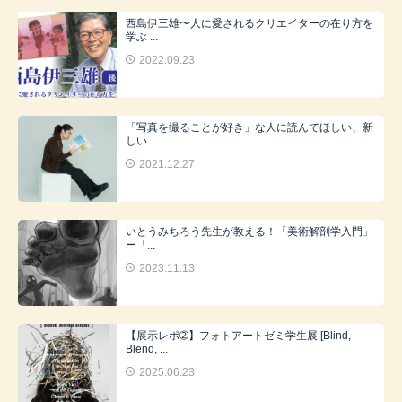
西島伊三雄〜人に愛されるクリエイターの在り方を
学ぶ ...
2022.09.23
「写真を撮ることが好き」な人に読んでほしい、新
しい...
2021.12.27
いとうみちろう先生が教える！「美術解剖学入門」
ー「...
2023.11.13
【展示レポ➁】フォトアートゼミ学生展 [Blind,
Blend, ...
2025.06.23