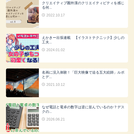
クリエイティブ圏外漢のクリエイティビティを感じ
る何...
2022.10.17
えかきー出張連載 【イラストテクニック】少しの
工夫...
2024.01.02
名画に没入体験！「巨大映像で迫る五大絵師」ルポ
とデ...
2021.10.12
なぜ電話と電卓の数字は逆に並んでいるのか？デス
クの...
2026.06.21