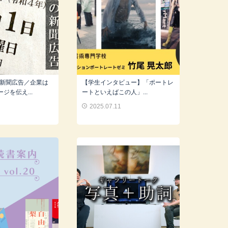
の新聞広告／企業は
【学生インタビュー】「ポートレ
ジを伝え...
ートといえばこの人」...
2
2025.07.11