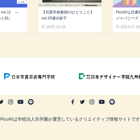
 vol.11 ―
【写真学校教師のひとりごと】
PicoN!な読
ホと顔』
vol.28瀬古妙子
ジャパニーズ・
2025.10.26
2024.07.2
PicoN!は学校法人呉学園が運営しているクリエイティブ情報サイトです