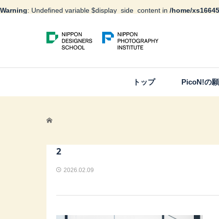
Warning
: Undefined variable $display_side_content in
/home/xs16645
トップ
PicoN!の
2
2026.02.09