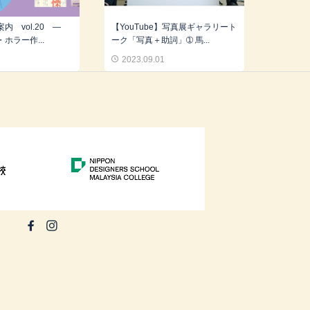
書案内 vol.20 ―
【YouTube】写真展ギャラリート
ホラー作...
ーク「写真＋助詞」➀ 馬...
6
2023.09.01