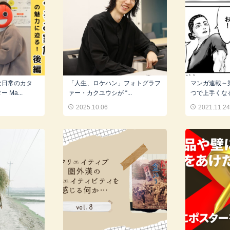
な日常のカタ
「人生、ロケハン」フォトグラフ
マンガ連載～
Ma...
ァー・カクユウシが “...
つで上手くな
2025.10.06
2021.11.2