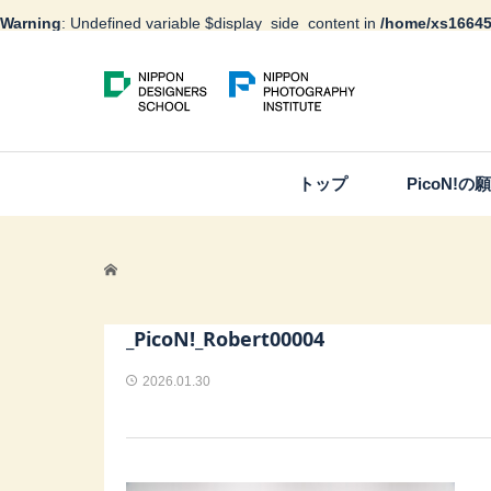
Warning
: Undefined variable $display_side_content in
/home/xs16645
トップ
PicoN!の
_PicoN!_Robert00004
2026.01.30