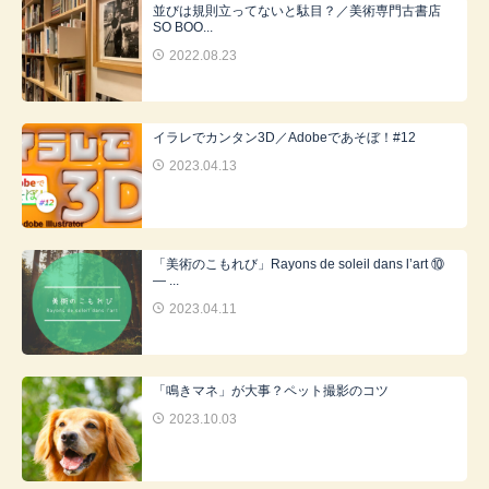
並びは規則立ってないと駄目？／美術専門古書店
SO BOO...
2022.08.23
イラレでカンタン3D／Adobeであそぼ！#12
2023.04.13
「美術のこもれび」Rayons de soleil dans l’art ⑩
― ...
2023.04.11
「鳴きマネ」が大事？ペット撮影のコツ
2023.10.03