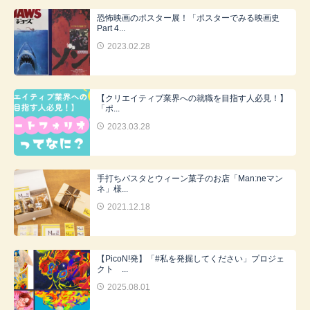
恐怖映画のポスター展！「ポスターでみる映画史
Part 4...
2023.02.28
【クリエイティブ業界への就職を目指す人必見！】
「ポ...
2023.03.28
手打ちパスタとウィーン菓子のお店「Man:neマン
ネ」様...
2021.12.18
【PicoN!発】「#私を発掘してください」プロジェ
クト ...
2025.08.01