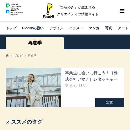
「ひらめき」が生まれる
クリエイティブ情報サイト
トップ
PicoN!の願い
デザイン
イラスト
マンガ
写真
アート
再進学
ブログ
再進学
卒業生に会いに行こう！［株
式会社アマナ］レタッチャー
2025.11.05
写真
オススメのタグ