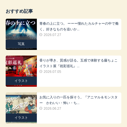
おすすめ記事
青春の上に立つ。 ーーー憧れたカルチャーの中で働
く。好きなものを追いか...
2026.07.27
写真
香りが導き、質感が語る。五感で体験する藤ちょこ
イラスト展『祝彩巡礼』...
2026.07.05
イラスト
お気に入りの一匹を探そう。『アニマル＆モンスタ
ー かわいい・怖い・ち...
2026.06.27
イラスト