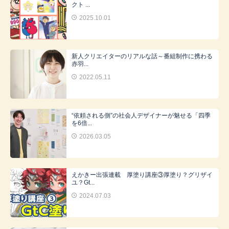
クト ...
2025.10.01
新人クリエイターのリアルな話～番組制作に携わる
赤羽...
2022.05.11
“依頼される側”の社会人デザイナーが魅せる「四季
を6倍...
2026.03.05
えかきー出張連載 厚塗り講座③厚塗り？グリザイ
ユ？Gt...
2024.07.03