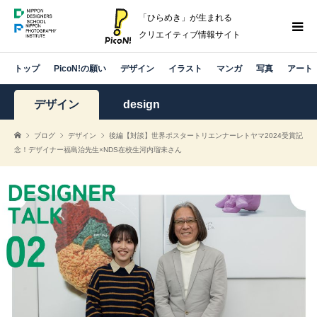
「ひらめき」が生まれる
クリエイティブ情報サイト
トップ
PicoN!の願い
デザイン
イラスト
マンガ
写真
アート
デザイン
design
ブログ
デザイン
後編【対談】世界ポスタートリエンナーレトヤマ2024受賞記
念！デザイナー福島治先生×NDS在校生河内瑠未さん