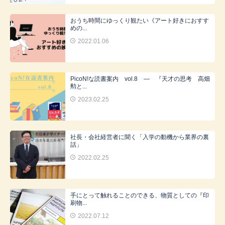
おうち時間にゆっくり観たい《アート好きにおすす
めの...
2022.01.06
PicoN!な読書案内 vol.8 ― 『天才の思考 高畑
勲と...
2023.02.25
社長・会社経営者に聞く「入学の動機から業界の裏
話」
2022.02.25
手にとって触れることのできる、物質としての『印
刷物...
2022.07.12