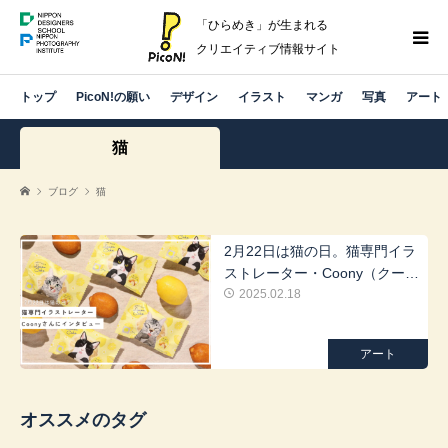
「ひらめき」が生まれる
クリエイティブ情報サイト
トップ
PicoN!の願い
デザイン
イラスト
マンガ
写真
アート
猫
ブログ
猫
2月22日は猫の日。猫専門イラ
ストレーター・Coony（クーニ
ー）さんにインタビュー
2025.02.18
アート
オススメのタグ