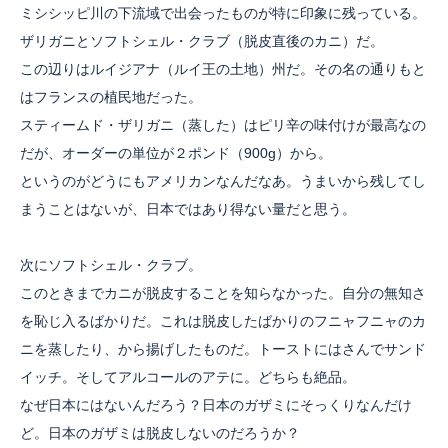
ミシシッピ川の下流域で出会ったものが特に印象に残っている。
ザリガニとソフトシェル・クラブ（脱皮直後のカニ）だ。
この辺りはルイジアナ（ルイ王の土地）州だ。その名の通りもと
はフランスの植民地だった。
スティームド・ザリガニ（蒸した）はピリ辛の味付けが最高なの
だが、オーダーの単位が２ポンド（900g）から。
というのがどうにもアメリカンなんだなあ。うまいから残してし
まうことはないが、日本ではあり得ない量だと思う。
次にソフトシェル・クラブ。
このときまでカニが脱皮することを知らなかった。自分の無知さ
を恥じ入るばかりだ。これは脱皮したばかりのフニャフニャのカ
ニを蒸したり、から揚げしたものだ。トーストにはさんでサンド
イッチ。そしてアルコールのアテに。どちらも絶品。
なぜ日本にはないんだろう？日本のガザミにそっくりなんだけ
ど。日本のガザミは脱皮しないのだろうか？