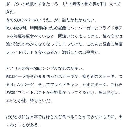
ぎ、だいぶ旅慣れてきたころ、1人の若者の後ろ姿が目に入って
きた。
うちのメンバーのようだ。が、誰だかわからない。
長い旅の間、時間節約のため昼飯にハンバーガーとフライドポテ
トを毎度毎度食べていると、間違いなく太ってきて、後ろ姿では
誰が誰だかわからなくなってしまったのだ。このあと昼食に毎度
フライドポテトを食べる者が、激減したのは事実だ。
アメリカの食べ物はシンプルなものが多い。
肉はビーフをそのまま切ったステーキか、挽き肉のステーキ、つ
まりハンバーグ。そしてフライドチキン。たまにポーク。これら
の肉にフライドポテトか生野菜がついてくるだけ。魚は少ない。
エビとか鮭、鱒ぐらいだ。
だがときには日本ではほとんど食べることができないものに、出
くわすことがある。