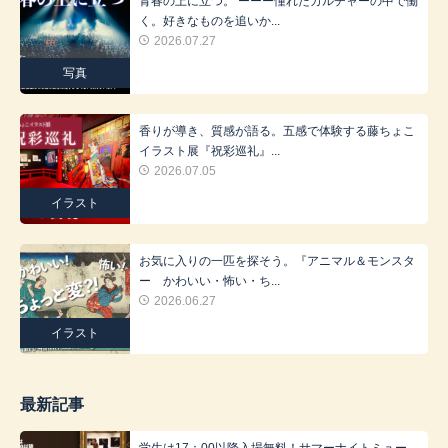
青春の上に立つ。 ーーー憧れたカルチャーの中で働
く。好きなものを追いか...
2026.07.27
写真
香りが導き、質感が語る。五感で体験する藤ちょこ
イラスト展『祝彩巡礼』...
2026.07.05
イラスト
お気に入りの一匹を探そう。『アニマル＆モンスタ
ー かわいい・怖い・ち...
2026.06.27
イラスト
最新記事
学生は17：00以降入場無料！サマーナイトミュー