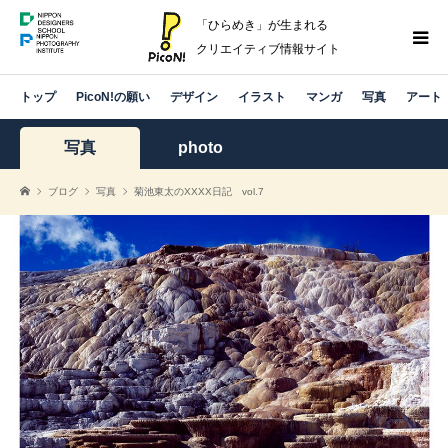
「ひらめき」が生まれる
クリエイティブ情報サイト
トップ
PicoN!の願い
デザイン
イラスト
マンガ
写真
アート
写真
photo
ブログ
写真
菊池東太のXXXX日記 vol.7