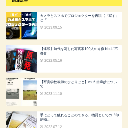
関連記事
カメラとスマホでプロジェクターを再現【「写す」
と「...
2023.09.15
【連載】時代を写した写真家100人の肖像 No.4 “不
都合...
2022.05.16
【写真学校教師のひとりごと】vol.6 當麻妙につい
て
2023.11.10
手にとって触れることのできる、物質としての『印
刷物...
2022.07.12