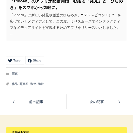
「PicoN!」のアプリが配信開始！心躍る「発見」と「ひらめ
き」をスマホから気軽に。
「PicoN!」は新しい発見や創造のひらめき、❝ 💡（＝ピコン！）❞ を
広げていくメディアとして、この度、よりスムーズでインタラクティ
ブなメディアサイトを実現するためアプリをリリースいたしました。
...
Tweet
Share
写真
作品
,
写真家
,
海外
,
連載