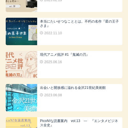
2025.02.19
本当にたいせつなこととは。不朽の名作『星の王子
さま』
2022.11.10
現代アニメ批評 #1『鬼滅の刃』
2025.06.16
出会いと開放感に溢れる金沢21世紀美術館
2023.06.08
PicoN!な読書案内 vol.13 ― 『エンタメビジネ
ス全史』