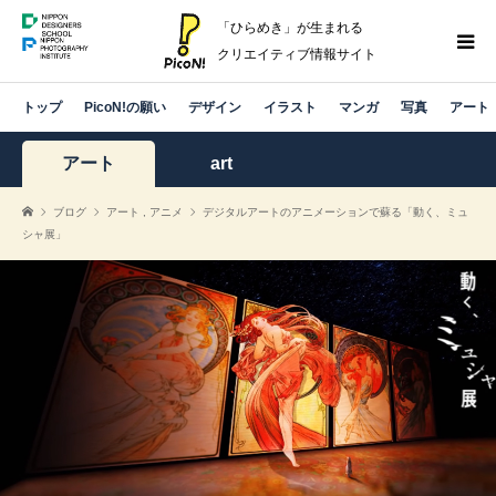
「ひらめき」が生まれる
クリエイティブ情報サイト
トップ
PicoN!の願い
デザイン
イラスト
マンガ
写真
アート
アート
art
ブログ
アート
,
アニメ
デジタルアートのアニメーションで蘇る「動く、ミュ
シャ展」