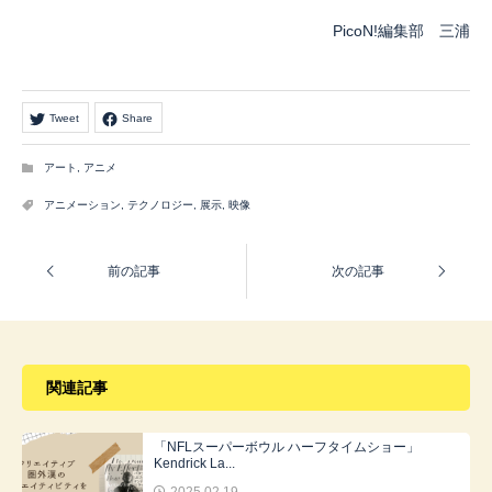
PicoN!編集部 三浦
Tweet
Share
アート
,
アニメ
アニメーション
,
テクノロジー
,
展示
,
映像
関連記事
「NFLスーパーボウル ハーフタイムショー」
Kendrick La...