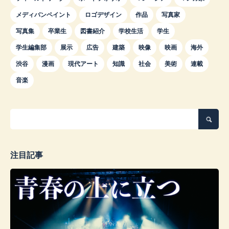
メディバンペイント
ロゴデザイン
作品
写真家
写真集
卒業生
図書紹介
学校生活
学生
学生編集部
展示
広告
建築
映像
映画
海外
渋谷
漫画
現代アート
知識
社会
美術
連載
音楽
注目記事