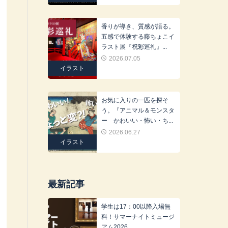
香りが導き、質感が語る。
五感で体験する藤ちょこイ
ラスト展『祝彩巡礼』...
2026.07.05
イラスト
お気に入りの一匹を探そ
う。『アニマル＆モンスタ
ー かわいい・怖い・ち...
2026.06.27
イラスト
最新記事
学生は17：00以降入場無
料！サマーナイトミュージ
アム2026