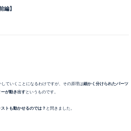
【前編】
」
。
動かしていくことになるわけですが、その原理は
細かく分けられたパーツ
ターが動き出す
というものです。
ラストも動かせるのでは？
と閃きました。