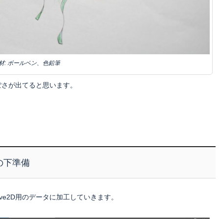
材: ボールペン、色鉛筆
ぽさが出てると思います。
。
の下準備
Live2D用のデータに加工していきます。